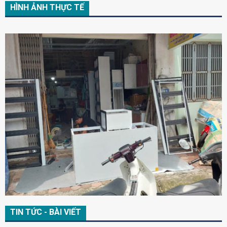
HÌNH ẢNH THỰC TẾ
TIN TỨC - BÀI VIẾT