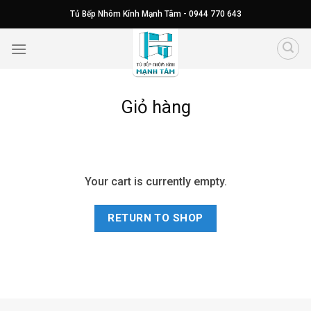
Skip
Tủ Bếp Nhôm Kính Mạnh Tâm - 0944 770 643
to
content
Giỏ hàng
Your cart is currently empty.
RETURN TO SHOP