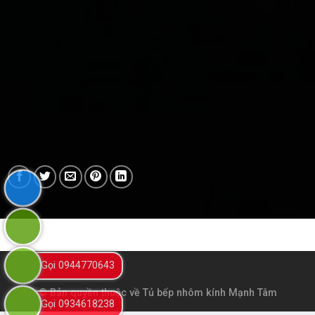
Gọi 0944770643
© Bản quyền thuộc về
Tủ bếp nhôm kính Mạnh Tâm
Gọi 0934618238