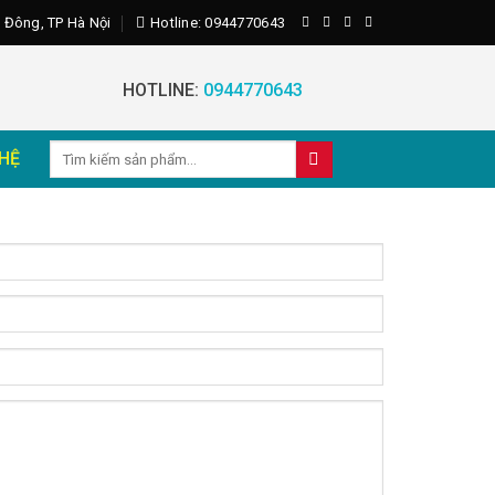
 Đông, TP Hà Nội
Hotline: 0944770643
HOTLINE:
0944770643
Search
 HỆ
for: