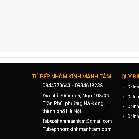
TỦ BẾP NHÔM KÍNH MẠNH TÂM
QUY Đ
0944770643
-
0934618238
Chính
Địa chỉ: Số nhà 6, Ngõ 108/39
Chính
Trần Phú, phường Hà Đông,
Chính
thành phố Hà Nội
Chính
Tubepnhommanhtam@gmail.com
Tubepnhomkinhmanhtam.com