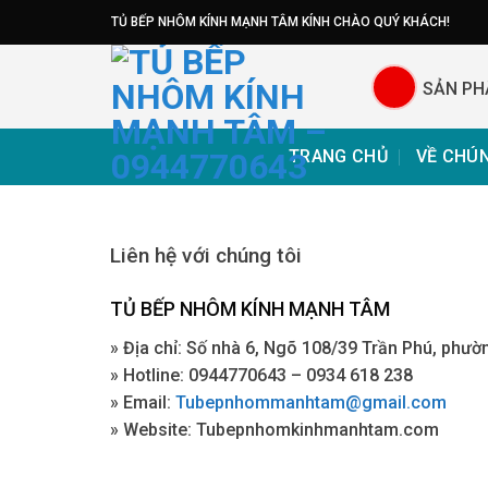
Skip
TỦ BẾP NHÔM KÍNH MẠNH TÂM KÍNH CHÀO QUÝ KHÁCH!
to
content
SẢN P
TRANG CHỦ
VỀ CHÚN
Liên hệ với chúng tôi
TỦ BẾP NHÔM KÍNH MẠNH TÂM
» Địa chỉ: Số nhà 6, Ngõ 108/39 Trần Phú, phư
» Hotline:
0944770643
–
0934 618 238
» Email:
Tubepnhommanhtam@gmail.com
» Website: Tubepnhomkinhmanhtam.com