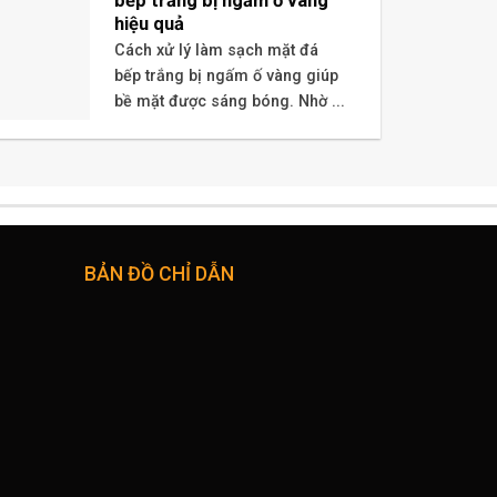
bếp trắng bị ngấm ố vàng
hiệu quả
Cách xử lý làm sạch mặt đá
bếp trắng bị ngấm ố vàng giúp
bề mặt được sáng bóng. Nhờ ...
BẢN ĐỒ CHỈ DẪN