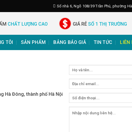
Số nhà 6, Ngõ 108/39 Trần Phú, phường Hà
HẨM
CHẤT LƯỢNG CAO
GIÁ RẺ
SỐ 1 THỊ TRƯỜNG
G TÔI
SẢN PHẨM
BẢNG BÁO GIÁ
TIN TỨC
LIÊN
ờng Hà Đông, thành phố Hà Nội