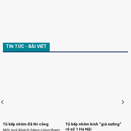
TIN TỨC - BÀI VIẾT
Tủ bếp nhôm đã thi công
Tủ bếp nhôm kính “giá xưởng”
rẻ số 1 Hà Nội
Mời quý khách hàng cùng tham