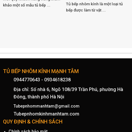
Tủ bếp nhôm kính là một loại tủ
khảo một số mẫu tủ bếp ...
bếp được làm từ vật ...
TỦ BẾP NHÔM KÍNH MẠNH TÂM
0944770643
-
0934618238
Địa chỉ: Số nhà 6, Ngõ 108/39 Trần Phú, phường Hà
Đông, thành phố Hà Nội
Tubepnhommanhtam@gmail.com
Tubepnhomkinhmanhtam.com
QUY ĐỊNH & CHÍNH SÁCH
Chính sách bảo mật