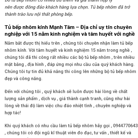
Do tủ bếp nhôm có nhiều ưu điểm và giá thành hợp lý
nên được đông đảo khách hàng lựa chọn. Tủ bếp nhôm đã trở
thành trào lưu nội thất phòng bếp.
Tủ bếp nhôm kính Mạnh Tâm – Địa chỉ uy tín chuyên
nghiệp với 15 năm kinh nghiệm và tâm huyết với nghề
Nắm bắt được thị hiếu trên , chúng tôi chuyên nhận làm tủ bếp
nhôm kính. Với tâm huyết và kinh nghiệm 15 năm trong nghề ,
chúng tôi đã thi công rất nhiều các bộ tủ bếp nhôm , trên nhiều
mặt bằng , địa hình , đáp ứng mọi nhu cầu của quý khách hàng.
Chúng tôi tự tin đủ khả năng thi công lên những bộ tủ bếp nhôm
đẹp và công năng.
Đến với chúng tôi , quý khách sẽ luôn được hài lòng về chất
lượng sản phẩm , dịch vụ , giá thành cạnh tranh, cũng như hài
lòng về thái độ làm việc chu đáo nhiệt tình , chuyên nghiệp và
hợp tác!
Khi quý khách có nhu cầu làm tủ bếp nhôm hãy gọi , 0944770643
, chúng tôi có đội ngũ kĩ thuật viên đo đạc, tư vấn , thiết kế và