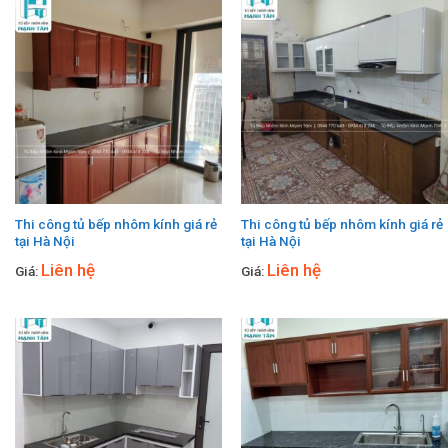
Thi công tủ bếp nhôm kính giá rẻ
Thi công tủ bếp nhôm kính giá rẻ
tại Hà Nội
tại Hà Nội
Liên hệ
Liên hệ
Giá:
Giá: