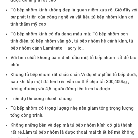
được đánh giá rất cao
Tủ bếp nhôm kính không đẹp là quan niệm xưa rồi.Giờ đây với
sự phát triển của công nghệ và vật liệu,tủ bếp nhôm kính có
tính thẩm mỹ cao .
Tủ bếp nhôm kính có đa dạng mẫu mã: Tủ bếp nhôm sơn
tĩnh điện, tủ bếp nhôm vân gỗ , tủ bếp nhôm hệ cánh kính, tủ
bếp nhôm cánh Laminate – acrylic…
Với tính chất không bám dính dầu mỡ, tủ bếp nhôm rất dễ lau
chùi.
Khung tủ bếp nhôm rất chắc chắn.Ví dụ như phần tủ bếp dưới,
sau khi lắp mặt đá lên trên vẫn có thể chịu tải 300,400kg ,
tương đương với 4,5 người đứng lên trên tủ được.
Tiến độ thi công nhanh chóng
Tủ bếp nhôm có trọng lượng nhẹ nên giảm tổng trọng lượng
tổng công trình.
Không những bền và đẹp mà tủ bếp nhôm kính có giá thành
rất rẻ.Làm tủ bếp nhôm là được thoải mái thiết kế mà không