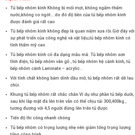
Tủ bếp nhôm kính Không bị mối mọt, không ngấm-thấm
nước,không co ngót….do đó độ bền của tủ bếp nhôm kính
được đánh giá rất cao
Tủ bếp nhôm kính không đẹp là quan niệm xưa rồi.Giờ đây với
sự phát triển của công nghệ và vật liệu,tủ bếp nhôm kính có
tính thẩm mỹ cao .
Tủ bếp nhôm kính có đa dạng mẫu mã: Tủ bếp nhôm sơn
tĩnh điện, tủ bếp nhôm vân gỗ , tủ bếp nhôm hệ cánh kính, tủ
bếp nhôm cánh Laminate – acrylic…
Với tính chất không bám dính dầu mỡ, tủ bếp nhôm rất dễ lau
chùi.
Khung tủ bếp nhôm rất chắc chắn.Ví dụ như phần tủ bếp dưới,
sau khi lắp mặt đá lên trên vẫn có thể chịu tải 300,400kg ,
tương đương với 4,5 người đứng lên trên tủ được.
Tiến độ thi công nhanh chóng
Tủ bếp nhôm có trọng lượng nhẹ nên giảm tổng trọng lượng
tổng công trình.