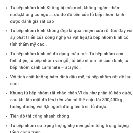
Tủ bếp nhôm kính Không bị mối mọt, không ngấm-thấm
nước,không co ngót….do đó độ bền của tủ bếp nhôm kính
được đánh giá rất cao
Tủ bếp nhôm kính không đẹp là quan niệm xưa rồi.Giờ đây với
sự phát triển của công nghệ và vật liệu,tủ bếp nhôm kính có
tính thẩm mỹ cao .
Tủ bếp nhôm kính có đa dạng mẫu mã: Tủ bếp nhôm sơn
tĩnh điện, tủ bếp nhôm vân gỗ , tủ bếp nhôm hệ cánh kính, tủ
bếp nhôm cánh Laminate – acrylic…
Với tính chất không bám dính dầu mỡ, tủ bếp nhôm rất dễ lau
chùi.
Khung tủ bếp nhôm rất chắc chắn.Ví dụ như phần tủ bếp dưới,
sau khi lắp mặt đá lên trên vẫn có thể chịu tải 300,400kg ,
tương đương với 4,5 người đứng lên trên tủ được.
Tiến độ thi công nhanh chóng
Tủ bếp nhôm có trọng lượng nhẹ nên giảm tổng trọng lượng
tổng công trình.