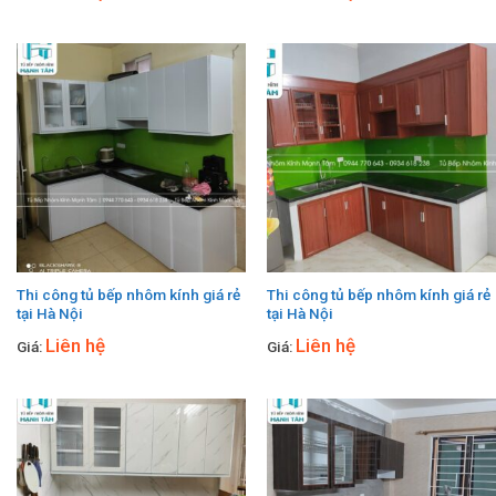
Thi công tủ bếp nhôm kính giá rẻ
Thi công tủ bếp nhôm kính giá rẻ
tại Hà Nội
tại Hà Nội
Liên hệ
Liên hệ
Giá:
Giá: