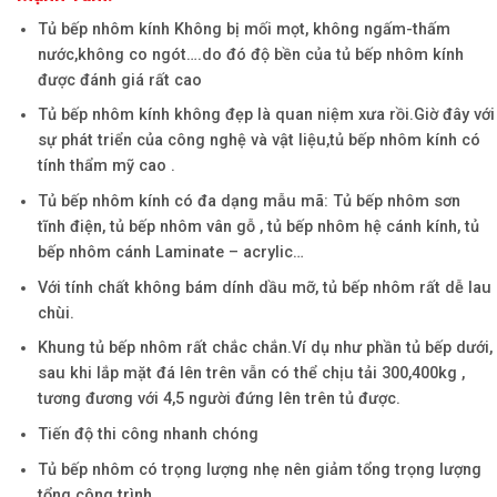
Tủ bếp nhôm kính Không bị mối mọt, không ngấm-thấm
nước,không co ngót….do đó độ bền của tủ bếp nhôm kính
được đánh giá rất cao
Tủ bếp nhôm kính không đẹp là quan niệm xưa rồi.Giờ đây với
sự phát triển của công nghệ và vật liệu,tủ bếp nhôm kính có
tính thẩm mỹ cao .
Tủ bếp nhôm kính có đa dạng mẫu mã: Tủ bếp nhôm sơn
tĩnh điện, tủ bếp nhôm vân gỗ , tủ bếp nhôm hệ cánh kính, tủ
bếp nhôm cánh Laminate – acrylic…
Với tính chất không bám dính dầu mỡ, tủ bếp nhôm rất dễ lau
chùi.
Khung tủ bếp nhôm rất chắc chắn.Ví dụ như phần tủ bếp dưới,
sau khi lắp mặt đá lên trên vẫn có thể chịu tải 300,400kg ,
tương đương với 4,5 người đứng lên trên tủ được.
Tiến độ thi công nhanh chóng
Tủ bếp nhôm có trọng lượng nhẹ nên giảm tổng trọng lượng
tổng công trình.