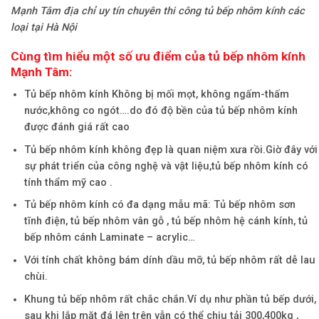
Mạnh Tâm địa chỉ uy tín chuyên thi công tủ bếp nhôm kính các
loại tại Hà Nội
Cùng tìm hiểu một số ưu điểm của tủ bếp nhôm kính
Mạnh Tâm:
Tủ bếp nhôm kính Không bị mối mọt, không ngấm-thấm
nước,không co ngót….do đó độ bền của tủ bếp nhôm kính
được đánh giá rất cao
Tủ bếp nhôm kính không đẹp là quan niệm xưa rồi.Giờ đây với
sự phát triển của công nghệ và vật liệu,tủ bếp nhôm kính có
tính thẩm mỹ cao .
Tủ bếp nhôm kính có đa dạng mẫu mã: Tủ bếp nhôm sơn
tĩnh điện, tủ bếp nhôm vân gỗ , tủ bếp nhôm hệ cánh kính, tủ
bếp nhôm cánh Laminate – acrylic…
Với tính chất không bám dính dầu mỡ, tủ bếp nhôm rất dễ lau
chùi.
Khung tủ bếp nhôm rất chắc chắn.Ví dụ như phần tủ bếp dưới,
sau khi lắp mặt đá lên trên vẫn có thể chịu tải 300,400kg ,