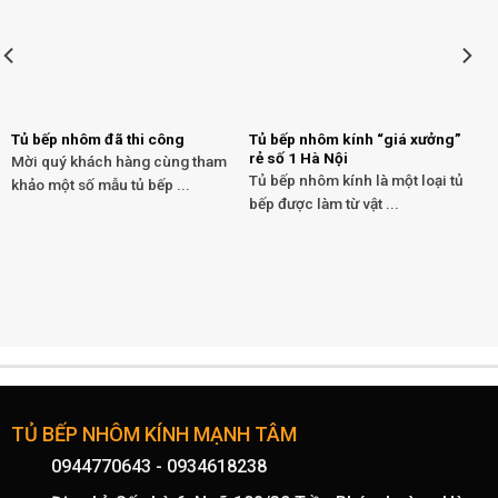
Tủ bếp nhôm đã thi công
Tủ bếp nhôm kính “giá xưởng”
rẻ số 1 Hà Nội
Mời quý khách hàng cùng tham
Tủ bếp nhôm kính là một loại tủ
khảo một số mẫu tủ bếp ...
bếp được làm từ vật ...
TỦ BẾP NHÔM KÍNH MẠNH TÂM
0944770643
-
0934618238