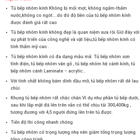
Tủ bếp nhôm kính Không bị mối mọt, không ngấm-thấm
nước,không co ngót….do đó độ bền của tủ bếp nhôm kính
được đánh giá rất cao
Tủ bếp nhôm kính không đẹp là quan niệm xưa rồi.Giờ đây với
sự phát triển của công nghệ và vật liệu,tủ bếp nhôm kính có
tính thẩm mỹ cao .
Tủ bếp nhôm kính có đa dạng mẫu mã: Tủ bếp nhôm sơn
tĩnh điện, tủ bếp nhôm vân gỗ , tủ bếp nhôm hệ cánh kính, tủ
bếp nhôm cánh Laminate – acrylic…
Với tính chất không bám dính dầu mỡ, tủ bếp nhôm rất dễ lau
chùi.
Khung tủ bếp nhôm rất chắc chắn.Ví dụ như phần tủ bếp dưới,
sau khi lắp mặt đá lên trên vẫn có thể chịu tải 300,400kg ,
tương đương với 4,5 người đứng lên trên tủ được.
Tiến độ thi công nhanh chóng
Tủ bếp nhôm có trọng lượng nhẹ nên giảm tổng trọng lượng
tổng công trình.