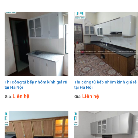
Thi công tủ bếp nhôm kính giá rẻ
Thi công tủ bếp nhôm kính giá rẻ
tại Hà Nội
tại Hà Nội
Liên hệ
Liên hệ
Giá:
Giá: