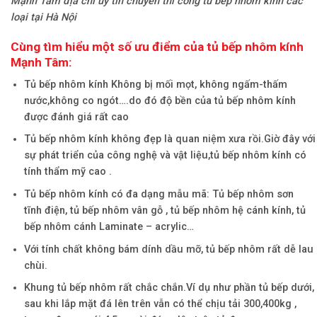
Mạnh Tâm địa chỉ uy tín chuyên thi công tủ bếp nhôm kính các
loại tại Hà Nội
Cùng tìm hiểu một số ưu điểm của tủ bếp nhôm kính
Mạnh Tâm:
Tủ bếp nhôm kính Không bị mối mọt, không ngấm-thấm
nước,không co ngót….do đó độ bền của tủ bếp nhôm kính
được đánh giá rất cao
Tủ bếp nhôm kính không đẹp là quan niệm xưa rồi.Giờ đây với
sự phát triển của công nghệ và vật liệu,tủ bếp nhôm kính có
tính thẩm mỹ cao .
Tủ bếp nhôm kính có đa dạng mẫu mã: Tủ bếp nhôm sơn
tĩnh điện, tủ bếp nhôm vân gỗ , tủ bếp nhôm hệ cánh kính, tủ
bếp nhôm cánh Laminate – acrylic…
Với tính chất không bám dính dầu mỡ, tủ bếp nhôm rất dễ lau
chùi.
Khung tủ bếp nhôm rất chắc chắn.Ví dụ như phần tủ bếp dưới,
sau khi lắp mặt đá lên trên vẫn có thể chịu tải 300,400kg ,