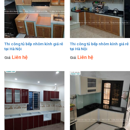
Thi công tủ bếp nhôm kính giá rẻ
Thi công tủ bếp nhôm kính giá rẻ
tại Hà Nội
tại Hà Nội
Liên hệ
Liên hệ
Giá:
Giá: