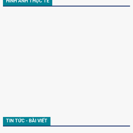
HÌNH ẢNH THỰC TẾ
TIN TỨC - BÀI VIẾT