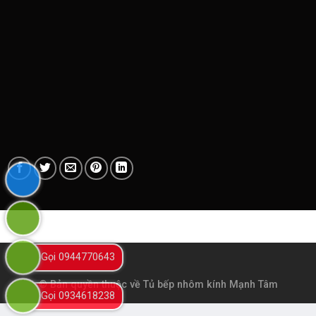
Gọi 0944770643
© Bản quyền thuộc về
Tủ bếp nhôm kính Mạnh Tâm
Gọi 0934618238