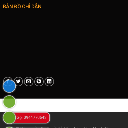
BẢN ĐỒ CHỈ DẪN
Gọi 0944770643