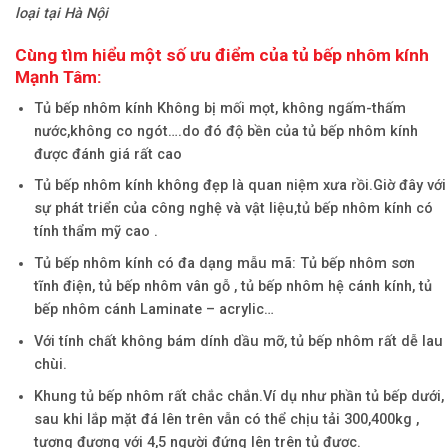
loại tại Hà Nội
Cùng tìm hiểu một số ưu điểm của tủ bếp nhôm kính
Mạnh Tâm:
Tủ bếp nhôm kính Không bị mối mọt, không ngấm-thấm
nước,không co ngót….do đó độ bền của tủ bếp nhôm kính
được đánh giá rất cao
Tủ bếp nhôm kính không đẹp là quan niệm xưa rồi.Giờ đây với
sự phát triển của công nghệ và vật liệu,tủ bếp nhôm kính có
tính thẩm mỹ cao .
Tủ bếp nhôm kính có đa dạng mẫu mã: Tủ bếp nhôm sơn
tĩnh điện, tủ bếp nhôm vân gỗ , tủ bếp nhôm hệ cánh kính, tủ
bếp nhôm cánh Laminate – acrylic…
Với tính chất không bám dính dầu mỡ, tủ bếp nhôm rất dễ lau
chùi.
Khung tủ bếp nhôm rất chắc chắn.Ví dụ như phần tủ bếp dưới,
sau khi lắp mặt đá lên trên vẫn có thể chịu tải 300,400kg ,
tương đương với 4,5 người đứng lên trên tủ được.