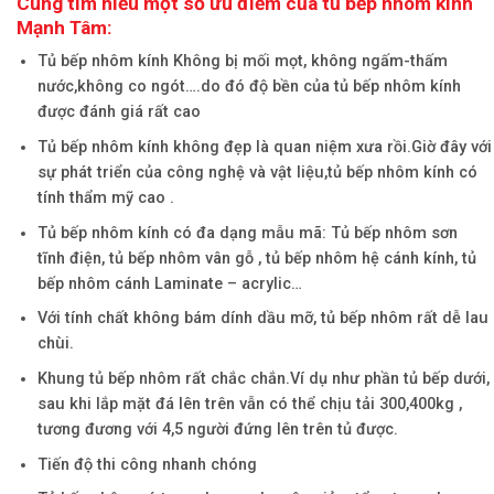
Cùng tìm hiểu một số ưu điểm của tủ bếp nhôm kính
Mạnh Tâm:
Tủ bếp nhôm kính Không bị mối mọt, không ngấm-thấm
nước,không co ngót….do đó độ bền của tủ bếp nhôm kính
được đánh giá rất cao
Tủ bếp nhôm kính không đẹp là quan niệm xưa rồi.Giờ đây với
sự phát triển của công nghệ và vật liệu,tủ bếp nhôm kính có
tính thẩm mỹ cao .
Tủ bếp nhôm kính có đa dạng mẫu mã: Tủ bếp nhôm sơn
tĩnh điện, tủ bếp nhôm vân gỗ , tủ bếp nhôm hệ cánh kính, tủ
bếp nhôm cánh Laminate – acrylic…
Với tính chất không bám dính dầu mỡ, tủ bếp nhôm rất dễ lau
chùi.
Khung tủ bếp nhôm rất chắc chắn.Ví dụ như phần tủ bếp dưới,
sau khi lắp mặt đá lên trên vẫn có thể chịu tải 300,400kg ,
tương đương với 4,5 người đứng lên trên tủ được.
Tiến độ thi công nhanh chóng