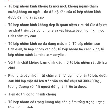
Tủ bếp nhôm kính Không bị mối mọt, không ngấm-thấm
nước,không co ngót….do đó độ bền của tủ bếp nhôm kính
được đánh giá rất cao
Tủ bếp nhôm kính không đẹp là quan niệm xưa rồi.Giờ đây với
sự phát triển của công nghệ và vật liệu,tủ bếp nhôm kính có
tính thẩm mỹ cao .
Tủ bếp nhôm kính có đa dạng mẫu mã: Tủ bếp nhôm sơn
tĩnh điện, tủ bếp nhôm vân gỗ , tủ bếp nhôm hệ cánh kính, tủ
bếp nhôm cánh Laminate – acrylic…
Với tính chất không bám dính dầu mỡ, tủ bếp nhôm rất dễ lau
chùi.
Khung tủ bếp nhôm rất chắc chắn.Ví dụ như phần tủ bếp dưới,
sau khi lắp mặt đá lên trên vẫn có thể chịu tải 300,400kg ,
tương đương với 4,5 người đứng lên trên tủ được.
Tiến độ thi công nhanh chóng
Tủ bếp nhôm có trọng lượng nhẹ nên giảm tổng trọng lượng
tổng công trình.