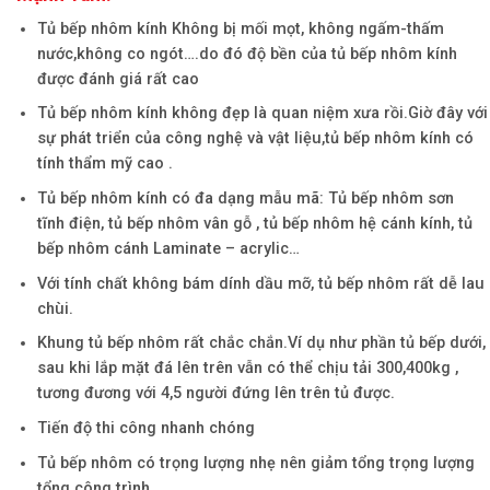
Tủ bếp nhôm kính Không bị mối mọt, không ngấm-thấm
nước,không co ngót….do đó độ bền của tủ bếp nhôm kính
được đánh giá rất cao
Tủ bếp nhôm kính không đẹp là quan niệm xưa rồi.Giờ đây với
sự phát triển của công nghệ và vật liệu,tủ bếp nhôm kính có
tính thẩm mỹ cao .
Tủ bếp nhôm kính có đa dạng mẫu mã: Tủ bếp nhôm sơn
tĩnh điện, tủ bếp nhôm vân gỗ , tủ bếp nhôm hệ cánh kính, tủ
bếp nhôm cánh Laminate – acrylic…
Với tính chất không bám dính dầu mỡ, tủ bếp nhôm rất dễ lau
chùi.
Khung tủ bếp nhôm rất chắc chắn.Ví dụ như phần tủ bếp dưới,
sau khi lắp mặt đá lên trên vẫn có thể chịu tải 300,400kg ,
tương đương với 4,5 người đứng lên trên tủ được.
Tiến độ thi công nhanh chóng
Tủ bếp nhôm có trọng lượng nhẹ nên giảm tổng trọng lượng
tổng công trình.